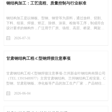
钢结构加工：工艺流程、质量控制与行业标准
钢结构加工是以钢板、型钢、钢管等为原料，通过放样、切割、
下料、组装、焊接、矫正、除锈、涂装、检验等工序，制成符合
设计要求的钢构件，广泛用于厂房、场馆、高层、桥梁、网架等
工程。钢结构具有强度高、自重轻、施工快、抗震好、可回收等
优势，是现代建筑工业化的核心载体。
2026-07-31
甘肃钢结构工程​-C型钢焊接注意事项
甘肃钢结构工程​-C型钢焊接注意事项-兰州新金叶钢结构有限公司
（TEL:13919489977）主营甘肃钢结构、兰州钢结构工程安装、C
型钢、甘肃彩钢板、净化板等产品的加工生产厂家 ，产品销往甘
肃兰州、青海西宁、西藏拉萨、新疆、陕西等地区
2026-06-04