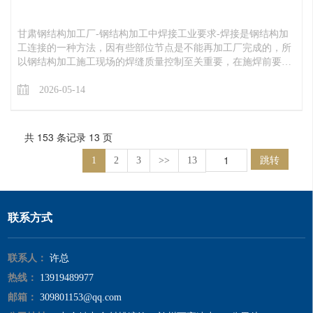
甘肃钢结构加工厂​-钢结构加工中焊接工业要求-焊接是钢结构加
工连接的一种方法，因有些部位节点是不能再加工厂完成的，所
以钢结构加工施工现场的焊缝质量控制至关重要，在施焊前要做
好焊接辅材、工具、现场等各个可能影响焊缝质量的环节，避免
焊缝连接经常出现质量缺陷问题。
2026-05-14
共 153 条记录 13 页
跳转
1
2
3
>>
13
联系方式
联系人：
许总
热线：
13919489977
邮箱：
309801153@qq.com