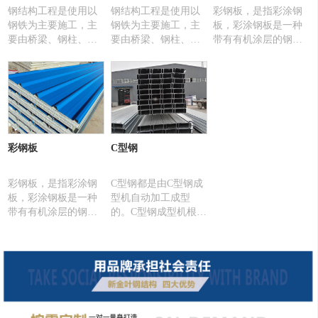
基本假定。
钢结构工程是使用以
钢结构工程是使用以
彩钢板，是指彩涂钢
钢铁为主要施工，主
钢铁为主要施工，主
板，彩涂钢板是一种
要由桥梁、钢柱、钢
要由桥梁、钢柱、钢
带有有机涂层的钢
管等零件构成，它们
管等零件构成，它们
板。彩钢板分为单
中心一般是采用焊
中心一般是采用焊
板、彩钢复合板、楼
接、螺栓、铆钉、自
接、螺栓、铆钉、自
承板等。广泛使用于
攻钉等方式进行连
攻钉等方式进行连
大型公共建筑、公共
接，
接，
厂房、活动板房、及
集成房屋的墙面和屋
面。[1]具备安装便
彩钢板
C型钢
捷、耐久、保温、隔
热的特点，完全能够
满足活动房防火规范
彩钢板，是指彩涂钢
C型钢都是由C型钢成
要求。
板，彩涂钢板是一种
型机自动加工成型
带有有机涂层的钢
的。C型钢成型机根据
板。彩钢板分为单
给定的C型钢尺寸就可
板、彩钢复合板、楼
以自动完成C型钢的成
承板等。
型工艺。C型钢经热卷
板冷弯加工而成，壁
薄自重轻，截面性能
优良，强度高，与传
统槽钢相比，同等强