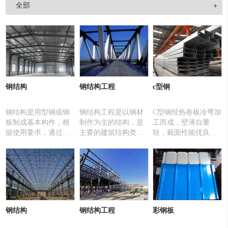
全部
行“用品牌承担社会责任”的企业精神，秉承“诚信经营、互惠共赢”的
经营理念，努力开拓市场，寻找更多的发展机遇，真诚地希望能与新
老客户携手合作、共创辉煌!
钢结构
钢结构工程
c型钢
钢结构是用型钢或钢
钢结构工程是以钢材
C型钢经热卷板冷弯加
板制成基本构件，根
制作为主的结构，是
工而成，壁薄自重
据使用要求，通过焊
主要的建筑结构类型
轻，截面性能优良，
接或螺栓连接等方
之一。钢材的特点是
强度高，与传统槽钢
法，按照相应规律组
强度高、自重轻、整
相比，同等强度可节
成的承载机构叫钢结
体刚性好、变形能力
约材料30%。
构。
强，故用于建造大跨
度和超高、超重型的
建筑物特别适宜。材
料匀质性和各向同性
钢结构
钢结构工程
彩钢板
好，属理想弹性体，
符合一般工程力学的