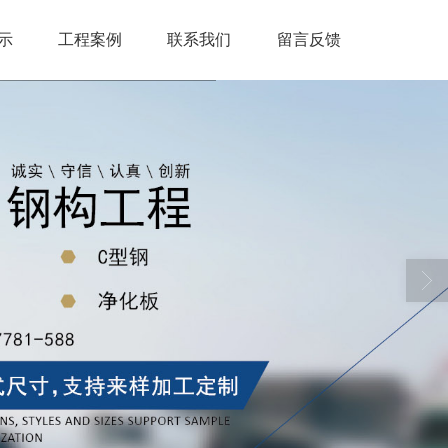
示
工程案例
联系我们
留言反馈